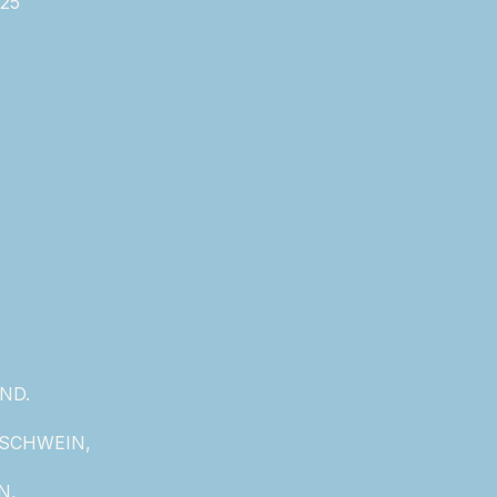
25
ND.
 SCHWEIN,
N,