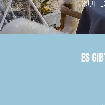
AUF 
ES GI