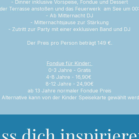
- Dinner inklusive Vorspeise, Fondue und Dessert
f der Terrasse anstoßen und das Feuerwerk am See um 00
- Ab Mitternacht DJ
- Mitternachtsjause zur Stärkung
- Zutritt zur Party mit einer exklusiven Band und DJ
Der Preis pro Person beträgt 149 €.
Fondue für Kinder:
0-3 Jahre - Gratis
4-8 Jahre - 16,90€
8-12 Jahre - 24,90€
ab 13 Jahre normaler Fondue Preis
 Alternative kann von der Kinder Speisekarte gewählt wer
ss dich inspirier