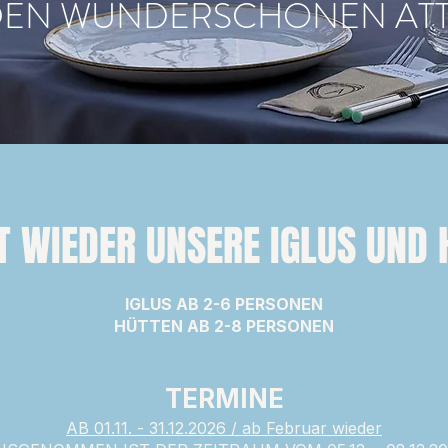
DEN WUNDERSCHÖNEN ATT
BT WIEDER UNSERE IGLUS UND 
IGLUS AB 2-6 PERSONEN
HÜTTEN AB 2-8 PERSONEN
TERMINE
AB 01.11. - 31.12.2026 / ab Februar wieder