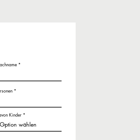
achname
ersonen
avon Kinder