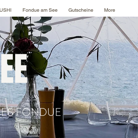
SUSHI
Fondue am See
Gutscheine
More
EE
CHES FONDUE