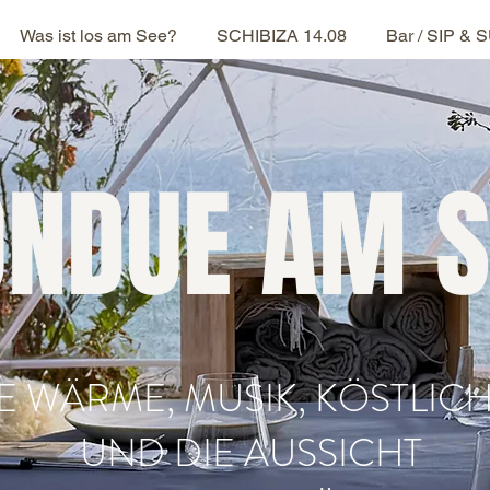
Was ist los am See?
SCHIBIZA 14.08
Bar / SIP & 
ONDUE AM S
IE WÄRME, MUSIK, KÖSTLI
UND DIE AUSSICHT