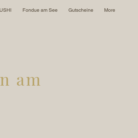
SUSHI
Fondue am See
Gutscheine
More
an am